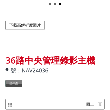
下載高解析度圖片
36路中央管理錄影主機
型號：NAV24036
已停產
回上一頁