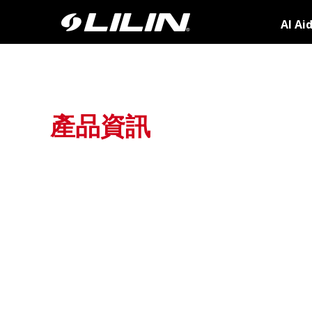
AI Ai
產品資訊