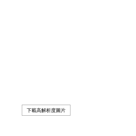
下載高解析度圖片