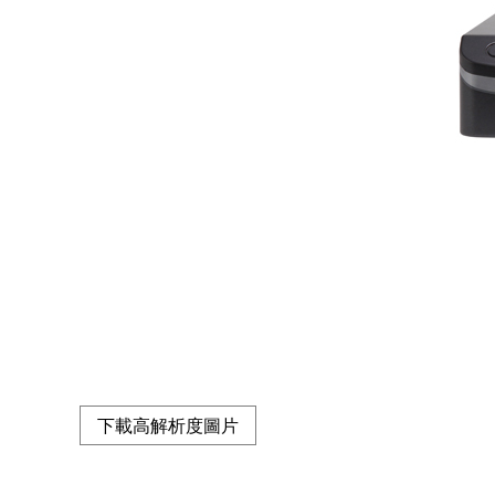
下載高解析度圖片