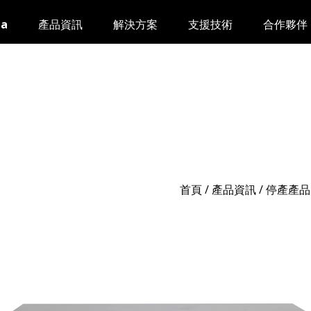
da
產品資訊
解決方案
支援技術
合作夥伴
首頁
/
產品資訊
/ 停產產品