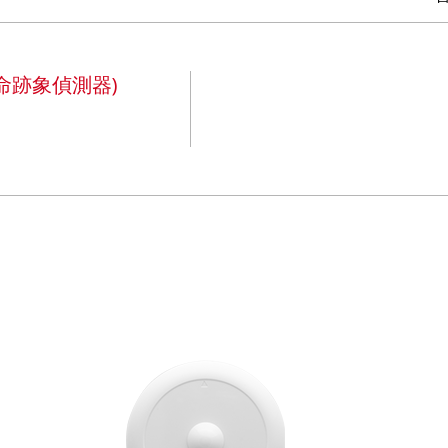
命跡象偵測器)