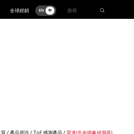
全球經銷
EN
中
首頁
/
產品資訊
/ ToF 感測產品 /
雷達(生命跡象偵測器)