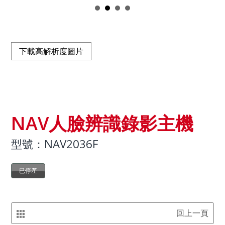
下載高解析度圖片
NAV人臉辨識錄影主機
型號：NAV2036F
已停產
回上一頁