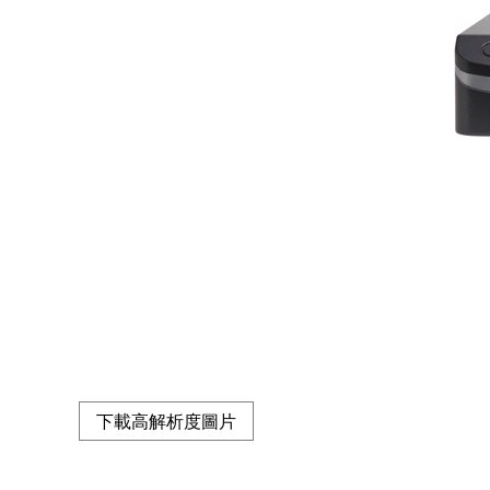
下載高解析度圖片