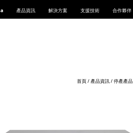
da
產品資訊
解決方案
支援技術
合作夥伴
首頁
/
產品資訊
/ 停產產品