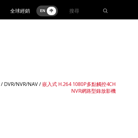
全球經銷
EN
中
 /
DVR/NVR/NAV
/
嵌入式 H.264 1080P多點觸控4CH
NVR網路型錄放影機