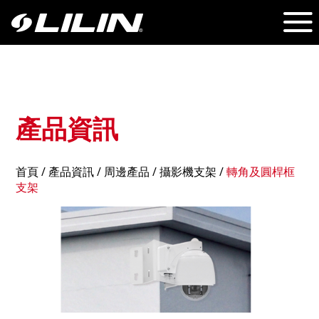
產品資訊
首頁
/
產品資訊
/ 周邊產品 /
攝影機支架
/
轉角及圓桿框
支架