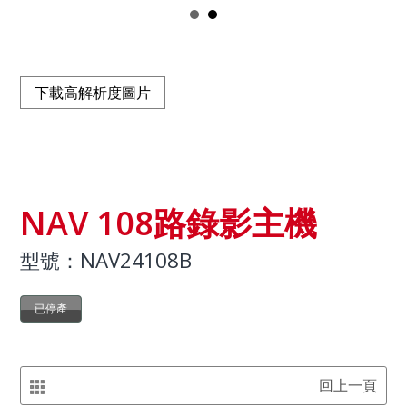
下載高解析度圖片
NAV 108路錄影主機
型號：NAV24108B
已停產
回上一頁